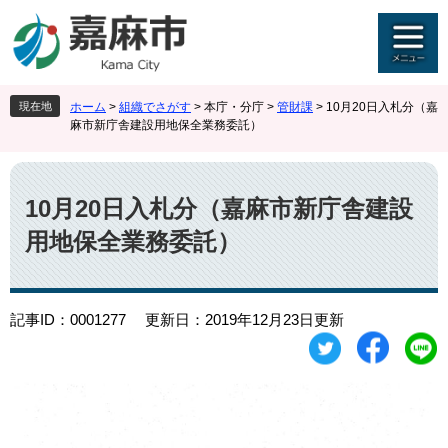
ペ
メ
ー
ニ
ジ
ュ
の
ー
先
を
現在地
ホーム
>
組織でさがす
>
本庁・分庁
>
管財課
>
10月20日入札分（嘉
頭
飛
麻市新庁舎建設用地保全業務委託）
で
ば
す
し
本
。
て
文
本
10月20日入札分（嘉麻市新庁舎建設
文
用地保全業務委託）
へ
記事ID：0001277
更新日：2019年12月23日更新