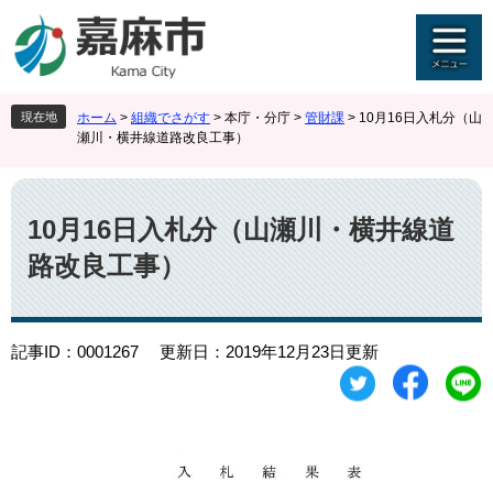
ペ
メ
ー
ニ
ジ
ュ
の
ー
先
を
現在地
ホーム
>
組織でさがす
>
本庁・分庁
>
管財課
>
10月16日入札分（山
頭
飛
瀬川・横井線道路改良工事）
で
ば
す
し
本
。
て
文
本
10月16日入札分（山瀬川・横井線道
文
路改良工事）
へ
記事ID：0001267
更新日：2019年12月23日更新