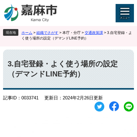
ペ
メ
ー
ニ
ジ
ュ
の
ー
先
を
現在地
ホーム
>
組織でさがす
>
本庁・分庁
>
交通政策課
>
3.自宅登録・よ
頭
飛
く使う場所の設定（デマンドLINE予約）
で
ば
す
し
本
。
て
文
本
3.自宅登録・よく使う場所の設定
文
（デマンドLINE予約）
へ
記事ID：0033741
更新日：2024年2月26日更新