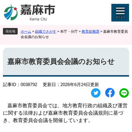
ペ
メ
ー
ニ
ジ
ュ
の
ー
先
を
現在地
ホーム
>
組織でさがす
>
本庁・分庁
>
教育総務課
>
嘉麻市教育委員
頭
飛
会会議のお知らせ
で
ば
す
し
本
。
て
文
本
嘉麻市教育委員会会議のお知らせ
文
へ
記事ID：0038792
更新日：2026年6月24日更新
嘉麻市教育委員会では、地方教育行政の組織及び運営
に関する法律および嘉麻市教育委員会会議規則に基づ
き、教育委員会会議を開催しています。