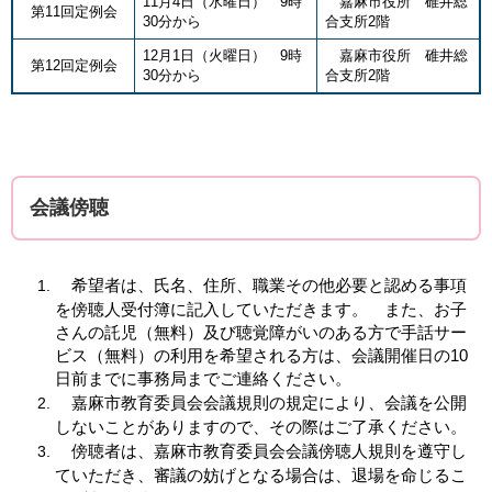
11月4日（水曜日） 9時
嘉麻市役所 碓井総
第11回定例会
30分から
合支所2階
12月1日（火曜日） 9時
嘉麻市役所 碓井総
第12回定例会
30分から
合支所2階
会議傍聴
希望者は、氏名、住所、職業その他必要と認める事項
を傍聴人受付簿に記入していただきます。 また、お子
さんの託児（無料）及び聴覚障がいのある方で手話サー
ビス（無料）の利用を希望される方は、会議開催日の10
日前までに事務局までご連絡ください。
嘉麻市教育委員会会議規則の規定により、会議を公開
しないことがありますので、その際はご了承ください。
傍聴者は、嘉麻市教育委員会会議傍聴人規則を遵守し
ていただき、審議の妨げとなる場合は、退場を命じるこ