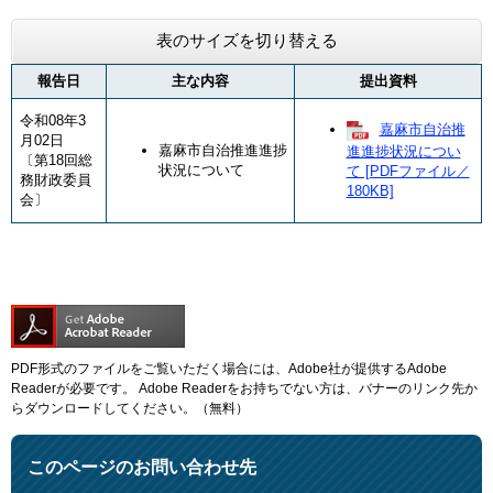
表のサイズを切り替える
報告日
主な内容
提出資料
令和08年3
嘉麻市自治推
月02日
嘉麻市自治推進進捗
進進捗状況につい
〔第18回総
状況について
て [PDFファイル／
務財政委員
180KB]
会〕
PDF形式のファイルをご覧いただく場合には、Adobe社が提供するAdobe
Readerが必要です。
Adobe Readerをお持ちでない方は、バナーのリンク先か
らダウンロードしてください。（無料）
このページのお問い合わせ先