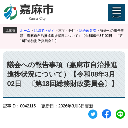
ペ
メ
ー
ニ
ジ
ュ
の
ー
先
を
現在地
ホーム
>
組織でさがす
>
本庁・分庁
>
総合政策課
>
議会への報告事
頭
飛
項（嘉麻市自治推進進捗状況について）【令和08年3月02日 〔第
で
ば
18回総務財政委員会〕】
す
し
。
て
本
本
文
文
議会への報告事項（嘉麻市自治推進
へ
進捗状況について）【令和08年3月
02日 〔第18回総務財政委員会〕】
記事ID：0042115
更新日：2026年3月3日更新