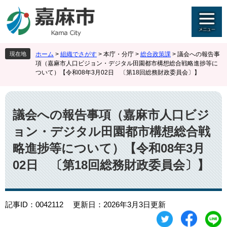
ペ
メ
ー
ニ
ジ
ュ
の
ー
先
を
現在地
ホーム
>
組織でさがす
>
本庁・分庁
>
総合政策課
>
議会への報告事
頭
飛
項（嘉麻市人口ビジョン・デジタル田園都市構想総合戦略進捗等に
で
ば
ついて）【令和08年3月02日 〔第18回総務財政委員会〕】
す
し
。
て
本
本
文
文
議会への報告事項（嘉麻市人口ビジ
へ
ョン・デジタル田園都市構想総合戦
略進捗等について）【令和08年3月
02日 〔第18回総務財政委員会〕】
記事ID：0042112
更新日：2026年3月3日更新