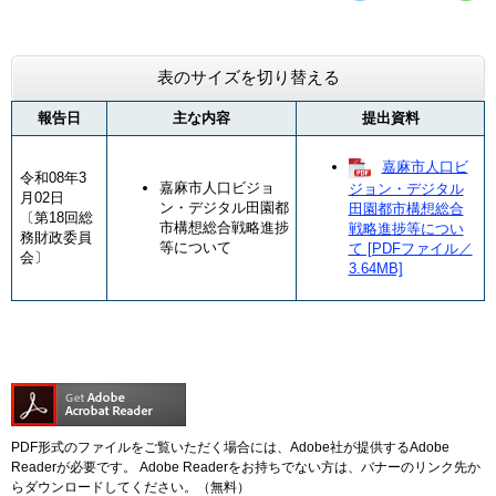
表のサイズを切り替える
報告日
主な内容
提出資料
嘉麻市人口ビ
令和08年3
​​嘉麻市人口ビジョ
ジョン・デジタル
月02日
ン・デジタル田園都
田園都市構想総合
〔第18回総
市構想総合戦略進捗
戦略進捗等につい
務財政委員
等について
て [PDFファイル／
会〕
3.64MB]
PDF形式のファイルをご覧いただく場合には、Adobe社が提供するAdobe
Readerが必要です。
Adobe Readerをお持ちでない方は、バナーのリンク先か
らダウンロードしてください。（無料）