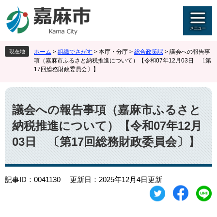
ペ
メ
ー
ニ
ジ
ュ
の
ー
先
を
現在地
ホーム
>
組織でさがす
>
本庁・分庁
>
総合政策課
>
議会への報告事
頭
飛
項（嘉麻市ふるさと納税推進について）【令和07年12月03日 〔第
で
ば
17回総務財政委員会〕】
す
し
。
て
本
本
文
文
議会への報告事項（嘉麻市ふるさと
へ
納税推進について）【令和07年12月
03日 〔第17回総務財政委員会〕】
記事ID：0041130
更新日：2025年12月4日更新