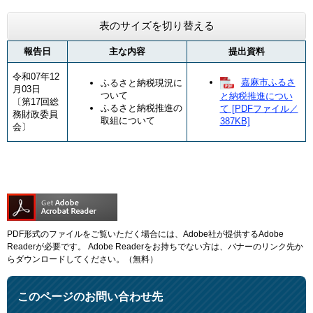
表のサイズを切り替える
報告日
主な内容
提出資料
令和07年12
嘉麻市ふるさ
​​ふるさと納税現況に
月03日
ついて
と納税推進につい
〔第17回総
ふるさと納税推進の
て [PDFファイル／
務財政委員
取組について
387KB]
会〕
PDF形式のファイルをご覧いただく場合には、Adobe社が提供するAdobe
Readerが必要です。
Adobe Readerをお持ちでない方は、バナーのリンク先か
らダウンロードしてください。（無料）
このページのお問い合わせ先