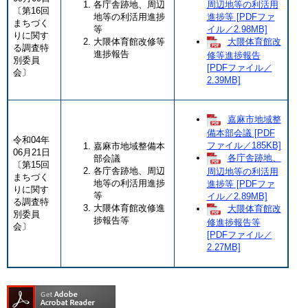
各庁舎跡地、周辺
周辺地等の利活用
〔第16回
地等の利活用進捗
進捗等 [PDFファ
まちづく
等
イル／2.98MB]
りに関す
大隈体育館改修等
大隈体育館改
る調査特
進捗報告
修等進捗報告
別委員
[PDFファイル／
会〕
2.39MB]
嘉麻市地域整
備本部会議 [PDF
令和04年
ファイル／185KB]
嘉麻市地域整備本
06月21日
各庁舎跡地、
部会議
〔第15回
各庁舎跡地、周辺
周辺地等の利活用
まちづく
地等の利活用進捗
進捗等 [PDFファ
りに関す
等
イル／2.89MB]
る調査特
大隈体育館改修進
大隈体育館改
別委員
捗報告等
修進捗報告等
会〕
[PDFファイル／
2.27MB]