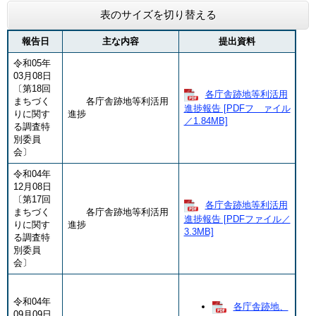
表のサイズを切り替える
報告日
主な内容
提出資料
令和05年
03月08日
〔第18回
各庁舎跡地等利活用
まちづく
各庁舎跡地等利活用
進捗報告 [PDFフ ァイル
りに関す
進捗
／1.84MB]
る調査特
別委員
会〕
令和04年
12月08日
〔第17回
各庁舎跡地等利活用
まちづく
各庁舎跡地等利活用
進捗報告 [PDFファイル／
りに関す
進捗
3.3MB]
る調査特
別委員
会〕
令和04年
各庁舎跡地、
09月09日