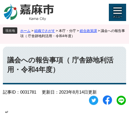
ペ
メ
ー
ニ
ジ
ュ
の
ー
先
を
現在地
ホーム
>
組織でさがす
>
本庁・分庁
>
総合政策課
>
議会への報告事
頭
飛
項（ 庁舎跡地利活用・令和4年度）
で
ば
す
し
本
。
て
文
本
議会への報告事項（ 庁舎跡地利活
文
用・令和4年度）
へ
記事ID：0031781
更新日：2023年8月14日更新
↵