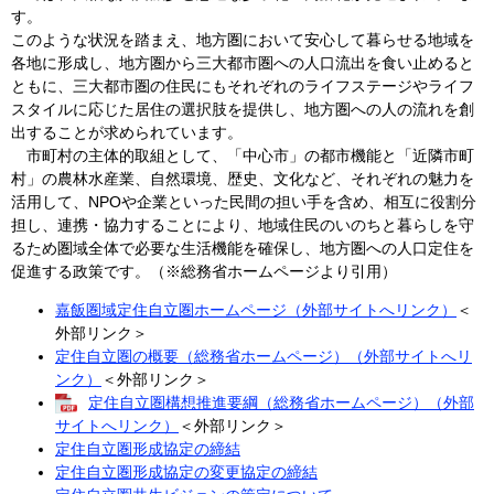
す。
このような状況を踏まえ、地方圏において安心して暮らせる地域を
各地に形成し、地方圏から三大都市圏への人口流出を食い止めると
ともに、三大都市圏の住民にもそれぞれのライフステージやライフ
スタイルに応じた居住の選択肢を提供し、地方圏への人の流れを創
出することが求められています。
市町村の主体的取組として、「中心市」の都市機能と「近隣市町
村」の農林水産業、自然環境、歴史、文化など、それぞれの魅力を
活用して、NPOや企業といった民間の担い手を含め、相互に役割分
担し、連携・協力することにより、地域住民のいのちと暮らしを守
るため圏域全体で必要な生活機能を確保し、地方圏への人口定住を
促進する政策です。（※総務省ホームページより引用）
嘉飯圏域定住自立圏ホームページ（外部サイトへリンク）
＜
外部リンク＞
定住自立圏の概要（総務省ホームページ）（外部サイトへリ
ンク）
＜外部リンク＞
定住自立圏構想推進要綱（総務省ホームページ）（外部
サイトへリンク）
＜外部リンク＞
定住自立圏形成協定の締結
定住自立圏形成協定の変更協定の締結