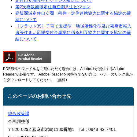
定住自立圏共生ビジョンの策定について
第2次嘉飯圏域定住自立圏共生ビジョン
嘉飯圏域定住自立圏 移住・定住連携協力に関する協定の締
結について
［フラット35］子育て支援型・地域活性化型及び嘉麻市転入
者等住まい応援交付金事業に係る相互協力に関する協定の締
結について
PDF形式のファイルをご覧いただく場合には、Adobe社が提供するAdobe
Readerが必要です。
Adobe Readerをお持ちでない方は、バナーのリンク先か
らダウンロードしてください。（無料）
このページのお問い合わせ先
総合政策課
企画調整係
〒820-0292
嘉麻市岩崎1180番地1
Tel：0948-42-7401