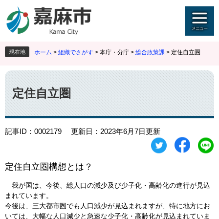
ペ
メ
ー
ニ
ジ
ュ
の
ー
先
を
現在地
ホーム
>
組織でさがす
>
本庁・分庁
>
総合政策課
>
定住自立圏
頭
飛
で
ば
本
す
し
文
。
て
定住自立圏
本
文
へ
記事ID：0002179
更新日：2023年6月7日更新
定住自立圏構想とは？
我が国は、今後、総人口の減少及び少子化・高齢化の進行が見込
まれています。
今後は、三大都市圏でも人口減少が見込まれますが、特に地方にお
いては、大幅な人口減少と急速な少子化・高齢化が見込まれていま