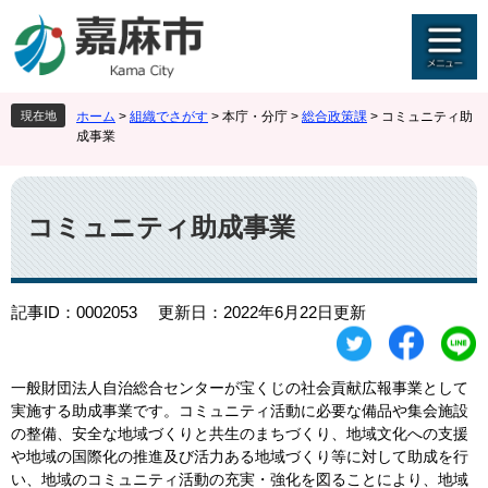
ペ
メ
ー
ニ
ジ
ュ
の
ー
先
を
現在地
ホーム
>
組織でさがす
>
本庁・分庁
>
総合政策課
>
コミュニティ助
頭
飛
成事業
で
ば
す
し
本
。
て
文
本
コミュニティ助成事業
文
へ
記事ID：0002053
更新日：2022年6月22日更新
一般財団法人自治総合センターが宝くじの社会貢献広報事業として
実施する助成事業です。コミュニティ活動に必要な備品や集会施設
の整備、安全な地域づくりと共生のまちづくり、地域文化への支援
や地域の国際化の推進及び活力ある地域づくり等に対して助成を行
い、地域のコミュニティ活動の充実・強化を図ることにより、地域