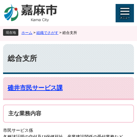
ペ
メ
ー
ニ
ジ
ュ
の
ー
先
を
現在地
ホーム
>
組織でさがす
>
総合支所
頭
飛
で
ば
本
す
し
文
。
て
総合支所
本
文
へ
碓井市民サービス課
主な業務内容
市民サービス係
各種諸証明の交付及び保健福祉、産業建設関係の受付業務など。