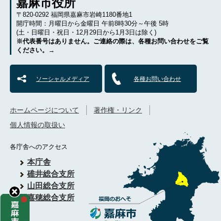
嘉麻市役所
〒820-0292 福岡県嘉麻市岩崎1180番地1
開庁時間：月曜日から金曜日 午前8時30分～午後 5時
(土・日曜日・祝日・12月29日から1月3日は除く)
※代表番号はありません。ご連絡の際は、各種お問い合わせをご覧
ください。→
ソーシャルメディア
各種お問い合わせ
ホームページについて
著作権・リンク
個人情報の取扱い
各庁舎へのアクセス
本庁舎
碓井総合支所
山田総合支所
嘉穂総合支所