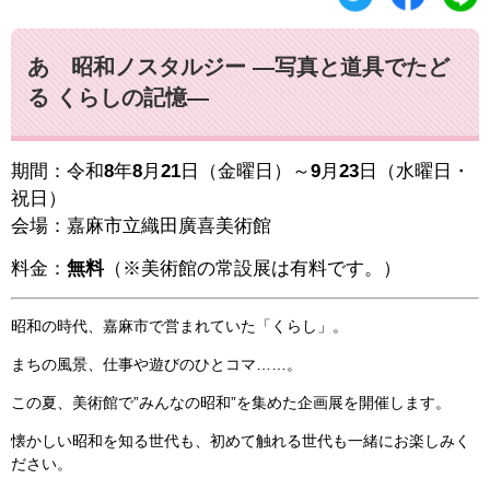
あゝ昭和ノスタルジー ―写真と道具でたど
る くらしの記憶―
期間：令和
8
年
8
月
21
日（金曜日）～
9
月
23
日（水曜日・
祝日）
会場：嘉麻市立織田廣喜美術館
料金：
無料
（※美術館の常設展は有料です。）
​昭和の時代、嘉麻市で営まれていた「くらし」。
まちの風景、仕事や遊びのひとコマ……。
この夏、美術館で”みんなの昭和”を集めた企画展を開催します。
懐かしい昭和を知る世代も、初めて触れる世代も一緒にお楽しみく
ださい。