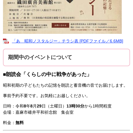
「あゝ昭和ノスタルジー」チラシ表 [PDFファイル／6.6MB]
期間中のイベントについて
■朗読会「くらしの中に戦争があった」
昭和初期の子どもたちの記憶を朗読と蓄音機の音でお届けします。
事前予約不要です。お気軽にお越しください。
日時：令和
8
年
8
月
29
日（土曜日）
13時30分
から1時間程度
会場：嘉麻市碓井平和祈念館 集会室
料金：
無料