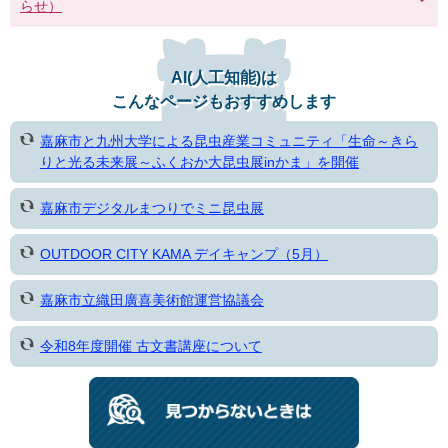
らせ）
AI(人工知能)は
こんなページもおすすめします
嘉麻市と九州大学による昆虫産業コミュニティ「生命～きら
りと光る未来展～ふくおか大昆虫展inかま」を開催
嘉麻市デジタルまつりでミニ昆虫展
OUTDOOR CITY KAMA デイキャンプ（5月）
嘉麻市立織田廣喜美術館運営協議会
令和8年度開催 古文書講座について