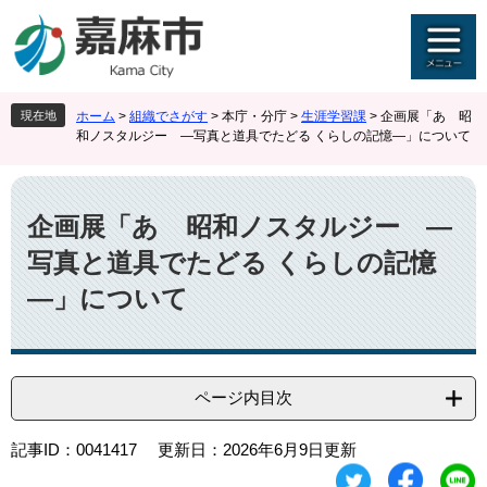
ペ
メ
ー
ニ
ジ
ュ
の
ー
先
を
現在地
ホーム
>
組織でさがす
>
本庁・分庁
>
生涯学習課
>
企画展「あゝ昭
頭
飛
和ノスタルジー ―写真と道具でたどる くらしの記憶―」について
で
ば
す
し
本
。
て
文
本
企画展「あゝ昭和ノスタルジー ―
文
写真と道具でたどる くらしの記憶
へ
―」について
ページ内目次
記事ID：0041417
更新日：2026年6月9日更新