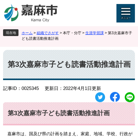
ペ
メ
ー
ニ
ジ
ュ
の
ー
先
を
現在地
ホーム
>
組織でさがす
>
本庁・分庁
>
生涯学習課
>
第3次嘉麻市子
頭
飛
ども読書活動推進計画
で
ば
す
し
本
。
て
文
本
第3次嘉麻市子ども読書活動推進計画
文
へ
記事ID：0025345
更新日：2022年4月1日更新
第3次嘉麻市子ども読書活動推進計画
嘉麻市は、国及び県の計画を踏まえ、家庭、地域、学校、行政が