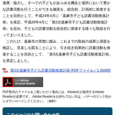
連携・協力し、すべての子どもがあらゆる機会と場所において豊か
な読書活動を行うことができる施策を、総合的、計画的に推進する
ことを目的として、平成24年4月に「嘉麻市子ども読書活動推進計
画」を策定、平成28年4月に「第2次嘉麻市子ども読書活動推進計
画」を定め、子どもの読書活動を総合的に推進する様々な取組を行
ってまいりました。
このたび、嘉麻市の実態に鑑み、これまでの取組の成果と課題を
検証し、見直しを図ることにより、引き続き効果的に読書活動を推
進することを目的として、「第3次嘉麻市子ども読書活動推進計画」
を策定しました。
第3次嘉麻市子ども読書活動推進計画 [PDFファイル／1.06MB]
PDF形式のファイルをご覧いただく場合には、Adobe社が提供するAdobe
Readerが必要です。
Adobe Readerをお持ちでない方は、バナーのリンク先か
らダウンロードしてください。（無料）
このページのお問い合わせ先