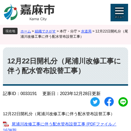
ペ
メ
ー
ニ
ジ
ュ
の
ー
先
を
現在地
ホーム
>
組織でさがす
>
本庁・分庁
>
水道局
>
12月22日開札分（尾
頭
飛
浦川改修工事に伴う配水管布設替工事）
で
ば
す
し
本
。
て
文
本
12月22日開札分（尾浦川改修工事に
文
伴う配水管布設替工事）
へ
記事ID：0033191
更新日：2023年12月28日更新
12月22日開札分（尾浦川改修工事に伴う配水管布設替工事）
尾浦川改修工事に伴う配水管布設替工事 [PDFファイル／
163KB]