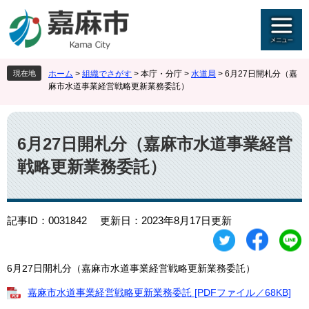
ペ
メ
ー
ニ
ジ
ュ
の
ー
先
を
現在地
ホーム
>
組織でさがす
>
本庁・分庁
>
水道局
>
6月27日開札分（嘉
頭
飛
麻市水道事業経営戦略更新業務委託）
で
ば
す
し
本
。
て
文
本
6月27日開札分（嘉麻市水道事業経営
文
戦略更新業務委託）
へ
記事ID：0031842
更新日：2023年8月17日更新
6月27日開札分（嘉麻市水道事業経営戦略更新業務委託）
嘉麻市水道事業経営戦略更新業務委託 [PDFファイル／68KB]