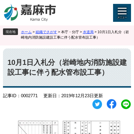
ペ
メ
ー
ニ
ジ
ュ
の
ー
先
を
現在地
ホーム
>
組織でさがす
>
本庁・分庁
>
水道局
>
10月1日入札分（岩
頭
飛
崎地内消防施設建設工事に伴う配水管布設工事）
で
ば
す
し
本
。
て
文
本
10月1日入札分（岩崎地内消防施設建
文
設工事に伴う配水管布設工事）
へ
記事ID：0002771
更新日：2019年12月23日更新