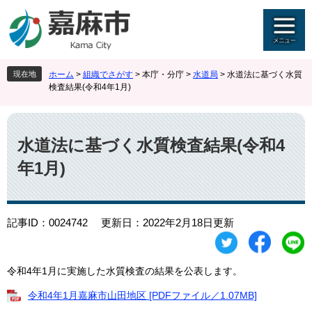
ペ
メ
ー
ニ
ジ
ュ
の
ー
先
を
現在地
ホーム
>
組織でさがす
>
本庁・分庁
>
水道局
>
水道法に基づく水質
頭
飛
検査結果(令和4年1月)
で
ば
す
し
本
。
て
文
本
水道法に基づく水質検査結果(令和4
文
年1月)
へ
記事ID：0024742
更新日：2022年2月18日更新
令和4年1月に実施した水質検査の結果を公表します。
令和4年1月嘉麻市山田地区 [PDFファイル／1.07MB]