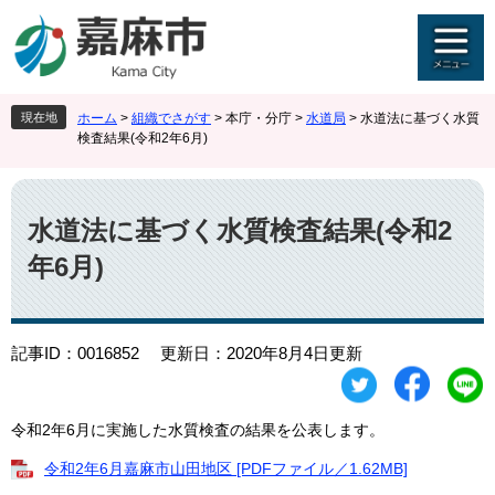
ペ
メ
ー
ニ
ジ
ュ
の
ー
先
を
現在地
ホーム
>
組織でさがす
>
本庁・分庁
>
水道局
>
水道法に基づく水質
頭
飛
検査結果(令和2年6月)
で
ば
す
し
本
。
て
文
本
水道法に基づく水質検査結果(令和2
文
年6月)
へ
記事ID：0016852
更新日：2020年8月4日更新
令和2年6月に実施した水質検査の結果を公表します。
令和2年6月嘉麻市山田地区 [PDFファイル／1.62MB]