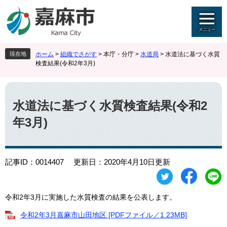
ペ
メ
ー
ニ
ジ
ュ
の
ー
先
を
現在地
ホーム
>
組織でさがす
>
本庁・分庁
>
水道局
>
水道法に基づく水質
頭
飛
検査結果(令和2年3月)
で
ば
す
し
本
。
て
文
本
水道法に基づく水質検査結果(令和2
文
年3月)
へ
記事ID：0014407
更新日：2020年4月10日更新
令和2年3月に実施した水質検査の結果を公表します。
令和2年3月嘉麻市山田地区 [PDFファイル／1.23MB]