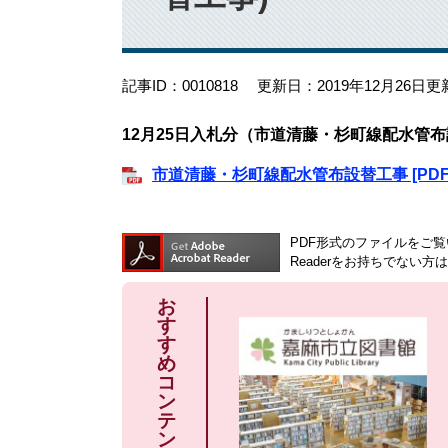
記事ID：0010818
更新日：2019年12月26日更
12月25日入札分（市道清藤・杉町線配水管
市道清藤・杉町線配水管布設替工事 [PDF
PDF形式のファイルをご覧い
Readerをお持ちでない
お
す
す
め
コ
ン
テ
ン