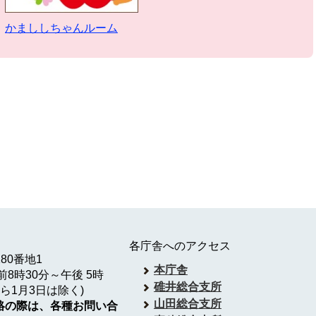
かまししちゃんルーム
各庁舎へのアクセス
180番地1
本庁舎
8時30分～午後 5時
碓井総合支所
ら1月3日は除く)
山田総合支所
絡の際は、各種お問い合