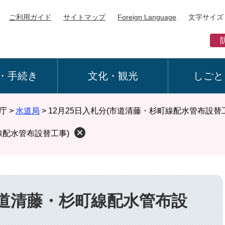
ご利用ガイド
サイトマップ
Foreign Language
文字サイズ
・手続き
文化・観光
しごと
庁
>
水道局
>
12月25日入札分(市道清藤・杉町線配水管布設替
線配水管布設替工事)
(市道清藤・杉町線配水管布設