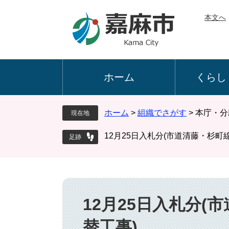
ペ
メ
本文へ
ー
ニ
ジ
ュ
の
ー
先
を
頭
飛
ホーム
くらし
で
ば
す
し
。
て
ホーム
>
組織でさがす
>
本庁・分
現在地
本
文
12月25日入札分(市道清藤・杉町
へ
本
文
12月25日入札分
替工事)