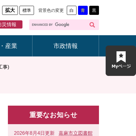
拡大
標準
背景色の変更
白
青
黒
G
防災情報
o
o
g
・産業
市政情報
l
e
カ
工事)
ス
タ
ム
検
索
重要なお知らせ
2026年8月4日更新
嘉麻市立図書館