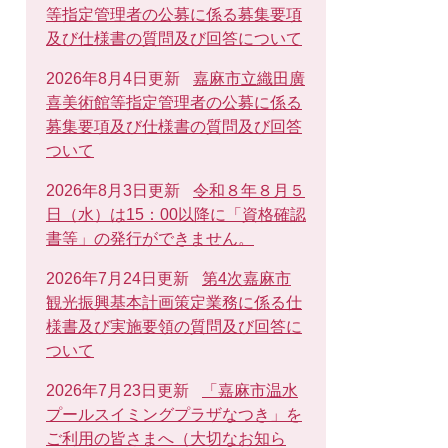
等指定管理者の公募に係る募集要項
及び仕様書の質問及び回答について
2026年8月4日更新
嘉麻市立織田廣
喜美術館等指定管理者の公募に係る
募集要項及び仕様書の質問及び回答
ついて
2026年8月3日更新
令和８年８月５
日（水）は15：00以降に「資格確認
書等」の発行ができません。
2026年7月24日更新
第4次嘉麻市
観光振興基本計画策定業務に係る仕
様書及び実施要領の質問及び回答に
ついて
2026年7月23日更新
「嘉麻市温水
プールスイミングプラザなつき」を
ご利用の皆さまへ（大切なお知ら