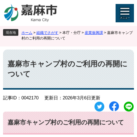
ペ
メ
ー
ニ
ジ
ュ
の
ー
先
を
現在地
ホーム
>
組織でさがす
>
本庁・分庁
>
産業振興課
>
嘉麻市キャンプ
頭
飛
村のご利用の再開について
で
ば
す
し
本
。
て
文
本
嘉麻市キャンプ村のご利用の再開に
文
ついて
へ
記事ID：0042170
更新日：2026年3月6日更新
嘉麻市キャンプ村のご利用の再開について