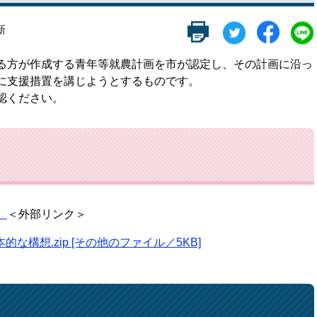
新
る方が作成する青年等就農計画を市が認定し、その計画に沿っ
に支援措置を講じようとするものです。
認ください。
）
＜外部リンク＞
構想.zip [その他のファイル／5KB]