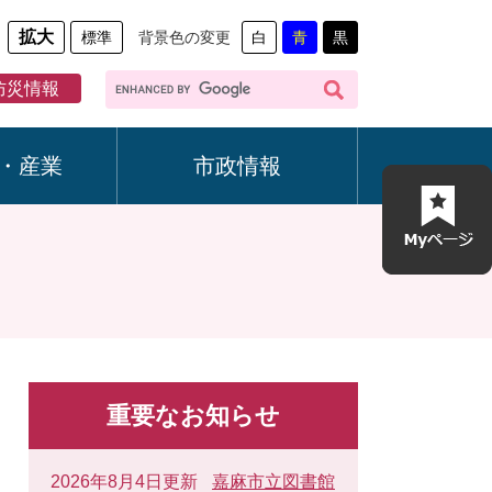
拡大
標準
背景色の変更
白
青
黒
G
防災情報
o
o
g
・産業
市政情報
l
e
カ
ス
タ
ム
検
索
重要なお知らせ
2026年8月4日更新
嘉麻市立図書館