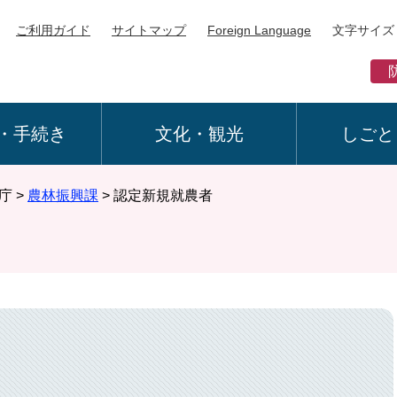
ご利用ガイド
サイトマップ
Foreign Language
文字サイズ
・手続き
文化・観光
しごと
庁
>
農林振興課
>
認定新規就農者