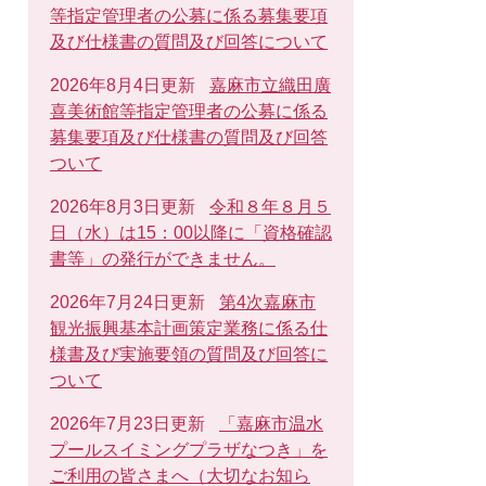
等指定管理者の公募に係る募集要項
及び仕様書の質問及び回答について
2026年8月4日更新
嘉麻市立織田廣
喜美術館等指定管理者の公募に係る
募集要項及び仕様書の質問及び回答
ついて
2026年8月3日更新
令和８年８月５
日（水）は15：00以降に「資格確認
書等」の発行ができません。
2026年7月24日更新
第4次嘉麻市
観光振興基本計画策定業務に係る仕
様書及び実施要領の質問及び回答に
ついて
2026年7月23日更新
「嘉麻市温水
プールスイミングプラザなつき」を
ご利用の皆さまへ（大切なお知ら