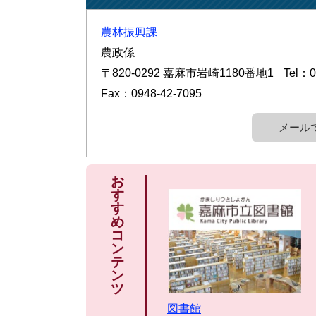
農林振興課
農政係
〒820-0292
嘉麻市岩崎1180番地1
Tel：0
Fax：0948-42-7095
メール
お
す
す
め
コ
ン
テ
ン
ツ
図書館