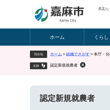
ペ
メ
本文へ
ー
ニ
ジ
ュ
の
ー
先
を
頭
飛
ホーム
くらし
で
ば
す
し
。
て
ホーム
>
組織でさがす
>
本庁・分
現在地
本
文
認定新規就農者
へ
本
文
認定新規就農者