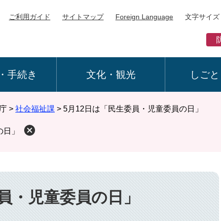
ご利用ガイド
サイトマップ
Foreign Language
文字サイズ
・手続き
文化・観光
しごと
庁
>
社会福祉課
>
5月12日は「民生委員・児童委員の日」
の日」
委員・児童委員の日」