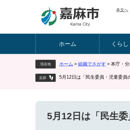
ペ
メ
本文へ
ー
ニ
ジ
ュ
の
ー
先
を
頭
飛
ホーム
くらし
で
ば
す
し
。
て
ホーム
>
組織でさがす
>
本庁・分
現在地
本
文
5月12日は「民生委員・児童委員
へ
本
文
5月12日は「民生