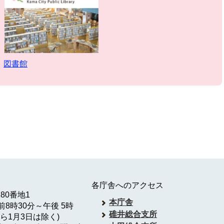
図書館
各庁舎へのアクセス
180番地1
本庁舎
8時30分～午後 5時
碓井総合支所
ら1月3日は除く)