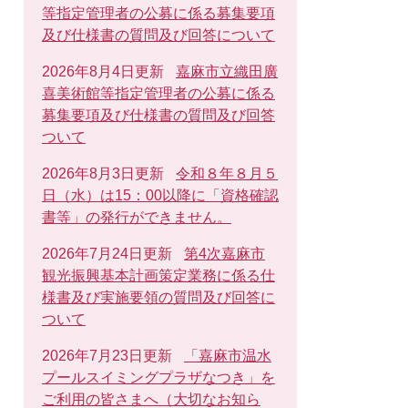
等指定管理者の公募に係る募集要項
及び仕様書の質問及び回答について
2026年8月4日更新
嘉麻市立織田廣
喜美術館等指定管理者の公募に係る
募集要項及び仕様書の質問及び回答
ついて
2026年8月3日更新
令和８年８月５
日（水）は15：00以降に「資格確認
書等」の発行ができません。
2026年7月24日更新
第4次嘉麻市
観光振興基本計画策定業務に係る仕
様書及び実施要領の質問及び回答に
ついて
2026年7月23日更新
「嘉麻市温水
プールスイミングプラザなつき」を
ご利用の皆さまへ（大切なお知ら