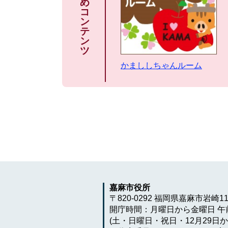
め
コ
ン
テ
ン
ツ
かまししちゃんルーム
嘉麻市役所
〒820-0292 福岡県嘉麻市岩崎1
開庁時間：月曜日から金曜日 午前
(土・日曜日・祝日・12月29日か