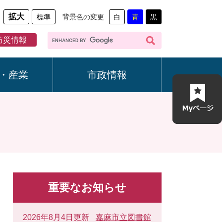
拡大
標準
背景色の変更
白
青
黒
G
防災情報
o
o
g
・産業
市政情報
l
e
カ
ス
タ
ム
検
索
重要なお知らせ
2026年8月4日更新
嘉麻市立図書館