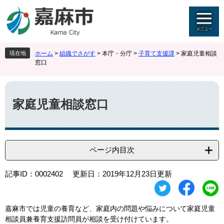
ペ
メ
ー
ニ
ジ
ュ
の
ー
先
を
現在地
ホーム
>
組織でさがす
>
本庁・分庁
>
子育て支援課
>
家庭児童相談
頭
飛
窓口
で
ば
す
し
本
。
て
文
本
家庭児童相談窓口
文
へ
ページ内目次
記事ID：0002402
更新日：2019年12月23日更新
嘉麻市では児童の養育など、家庭内の問題や悩みについて家庭児童
相談員兼養育支援訪問員が相談を受け付けています。