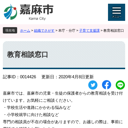
ペ
メ
ー
ニ
ジ
ュ
の
ー
先
を
現在地
ホーム
>
組織でさがす
>
本庁・分庁
>
子育て支援課
>
教育相談窓口
頭
飛
で
ば
本
す
し
文
。
て
教育相談窓口
本
文
へ
記事ID：0014426
更新日：2020年4月8日更新
嘉麻市では、嘉麻市の児童・生徒の保護者からの教育相談を受け付
けています。お気軽にご相談ください。
・学校生活や進路にかかわる悩みなど
・小学校就学に向けた相談など
専門の相談員が不在の場合がありますので、お越しの際は、事前に