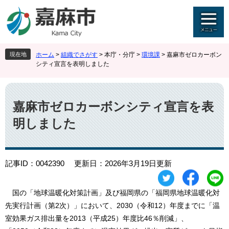
ペ
メ
ー
ニ
ジ
ュ
の
ー
先
を
現在地
ホーム
>
組織でさがす
>
本庁・分庁
>
環境課
>
嘉麻市ゼロカーボン
頭
飛
シティ宣言を表明しました
で
ば
す
し
本
。
て
文
本
嘉麻市ゼロカーボンシティ宣言を表
文
明しました
へ
記事ID：0042390
更新日：2026年3月19日更新
国の「地球温暖化対策計画」及び福岡県の「福岡県地球温暖化対
先実行計画（第2次）」において、2030（令和12）年度までに「温
室効果ガス排出量を2013（平成25）年度比46％削減」、