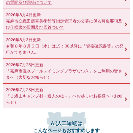
の質問及び回答について
2026年8月4日更新
嘉麻市立織田廣喜美術館等指定管理者の公募に係る募集要項及
び仕様書の質問及び回答ついて
2026年8月3日更新
令和８年８月５日（水）は15：00以降に「資格確認書等」の発
行ができません。
2026年7月23日更新
「嘉麻市温水プールスイミングプラザなつき」をご利用の皆さ
まへ（大切なお知らせ）
2026年7月23日更新
『古処山キャンプ村－遊人の杜－』へお越しのお客様へ（お知
らせ）
AI(人工知能)は
こんなページもおすすめします