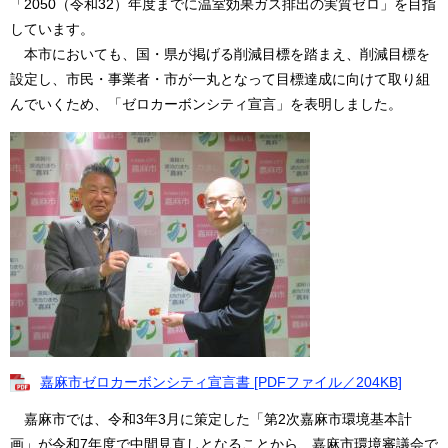
「2050（令和32）年度までに温室効果ガス排出の実質ゼロ」を目指
しています。
本市においても、国・県が掲げる削減目標を踏まえ、削減目標を
設定し、市民・事業者・市が一丸となって目標達成に向けて取り組
んでいくため、「ゼロカーボンシティ宣言」を表明しました。
嘉麻市ゼロカーボンシティ宣言書 [PDFファイル／204KB]
嘉麻市では、令和3年3月に策定した「第2次嘉麻市環境基本計
画」が令和7年度で中間見直しとなることから、嘉麻市環境審議会で