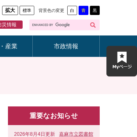
拡大
標準
背景色の変更
白
青
黒
G
防災情報
o
o
g
・産業
市政情報
l
e
カ
ス
タ
ム
検
索
重要なお知らせ
2026年8月4日更新
嘉麻市立図書館