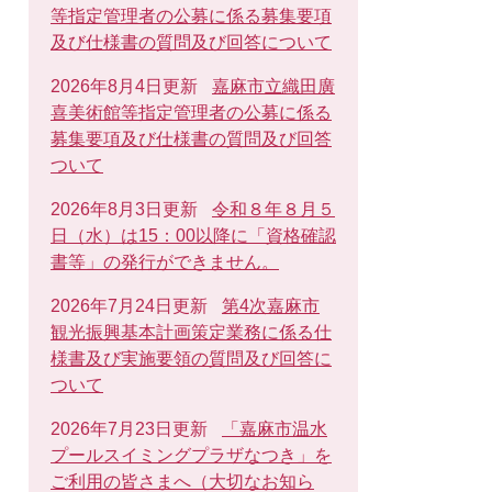
等指定管理者の公募に係る募集要項
及び仕様書の質問及び回答について
2026年8月4日更新
嘉麻市立織田廣
喜美術館等指定管理者の公募に係る
募集要項及び仕様書の質問及び回答
ついて
2026年8月3日更新
令和８年８月５
日（水）は15：00以降に「資格確認
書等」の発行ができません。
2026年7月24日更新
第4次嘉麻市
観光振興基本計画策定業務に係る仕
様書及び実施要領の質問及び回答に
ついて
2026年7月23日更新
「嘉麻市温水
プールスイミングプラザなつき」を
ご利用の皆さまへ（大切なお知ら