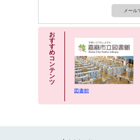
メール
お
す
す
め
コ
ン
テ
ン
ツ
図書館