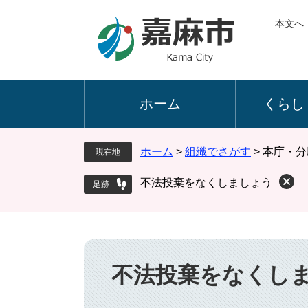
ペ
メ
本文へ
ー
ニ
ジ
ュ
の
ー
先
を
頭
飛
ホーム
くらし
で
ば
す
し
。
て
ホーム
>
組織でさがす
>
本庁・分
現在地
本
文
不法投棄をなくしましょう
へ
本
文
不法投棄をなくし