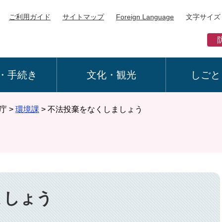
ご利用ガイド
サイトマップ
Foreign Language
文字サイズ
・手続き
文化・観光
しごと
庁
>
環境課
>
不法投棄をなくしましょう
ましょう