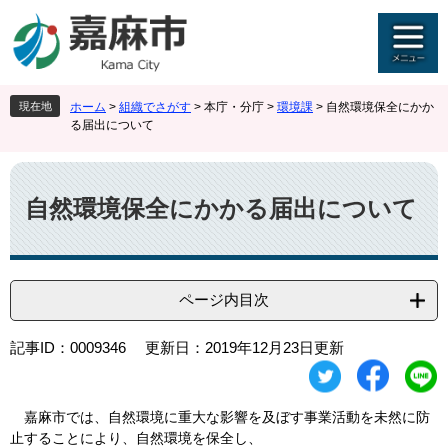
ペ
メ
ー
ニ
ジ
ュ
の
ー
先
を
現在地
ホーム
>
組織でさがす
>
本庁・分庁
>
環境課
>
自然環境保全にかか
頭
飛
る届出について
で
ば
す
し
本
。
て
文
本
自然環境保全にかかる届出について
文
へ
ページ内目次
記事ID：0009346
更新日：2019年12月23日更新
嘉麻市では、自然環境に重大な影響を及ぼす事業活動を未然に防
止することにより、自然環境を保全し、