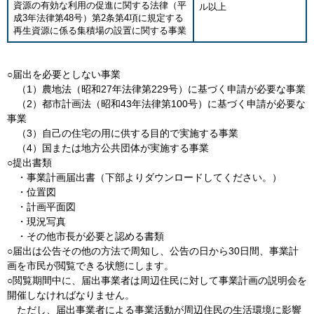
資源の有効な利用の促進に関する法律（平
ル以上
成3年法律第48号）第2条第4項に規定する
再生資源に係る集積場の設置に関する事業
○届出を必要としない事業
（1）農地法（昭和27年法律第229号）に基づく申請が必要な事業
（2）都市計画法（昭和43年法律第100号）に基づく申請が必要な
事業
（3）自己の住宅の用に供する目的で実施する事業
（4）国または地方公共団体が実施する事業
○提出書類
・事業計画届出書（下部よりダウンロードしてください。）
・位置図
・計画平面図
・現況写真
・その他市長が必要と認める書類
○届出は公告その他の方法で周知し、公告の日から30日間、事業計
画を市民が閲覧できる状態にします。
○閲覧期間中に、届出事業者は周辺住民に対して事業計画の説明会を
開催しなければなりません。
ただし、届出事業者による事業活動が周辺住民の生活環境に影響