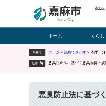
ペ
メ
本文へ
ー
ニ
ジ
ュ
の
ー
先
を
頭
飛
ホーム
くらし
で
ば
す
し
。
て
ホーム
>
組織でさがす
>
本庁・分
現在地
本
文
悪臭防止法に基づく悪臭物質の規
へ
本
文
悪臭防止法に基づ