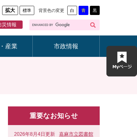
拡大
標準
背景色の変更
白
青
黒
G
防災情報
o
o
g
・産業
市政情報
l
e
カ
ス
タ
ム
検
索
重要なお知らせ
2026年8月4日更新
嘉麻市立図書館