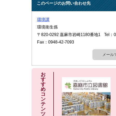
このページのお問い合わせ先
環境課
環境衛生係
〒820-0292
嘉麻市岩崎1180番地1
Tel：0
Fax：0948-42-7093
メール
お
す
す
め
コ
ン
テ
ン
ツ