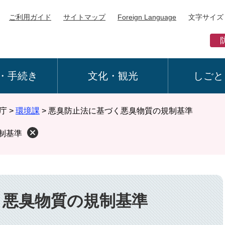
ご利用ガイド
サイトマップ
Foreign Language
文字サイズ
・手続き
文化・観光
しごと
庁
>
環境課
>
悪臭防止法に基づく悪臭物質の規制基準
制基準
く悪臭物質の規制基準