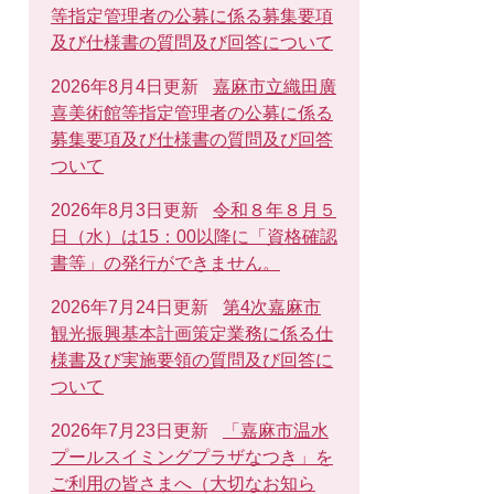
等指定管理者の公募に係る募集要項
及び仕様書の質問及び回答について
2026年8月4日更新
嘉麻市立織田廣
喜美術館等指定管理者の公募に係る
募集要項及び仕様書の質問及び回答
ついて
2026年8月3日更新
令和８年８月５
日（水）は15：00以降に「資格確認
書等」の発行ができません。
2026年7月24日更新
第4次嘉麻市
観光振興基本計画策定業務に係る仕
様書及び実施要領の質問及び回答に
ついて
2026年7月23日更新
「嘉麻市温水
プールスイミングプラザなつき」を
ご利用の皆さまへ（大切なお知ら