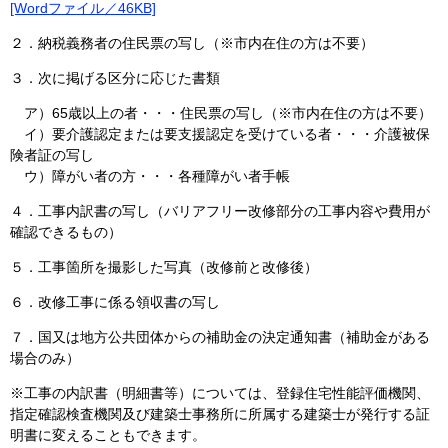
[Wordファイル／46KB]
２．納税義務者の住民票の写し（※市内在住の方は不要）
３．次に掲げる区分に応じた書類
ア）65歳以上の者・・・住民票の写し（※市内在住の方は不要）
イ）要介護認定または要支援認定を受けている者・・・介護被保
険者証の写し
ウ）障がい者の方・・・各種障がい者手帳
４．工事内訳書の写し（バリアフリー改修部分の工事内容や費用が
確認できるもの）
５．工事箇所を撮影した写真（改修前と改修後）
６．改修工事に係る領収書の写し
７．国又は地方公共団体からの補助金の決定通知書（補助金がある
場合のみ）
※工事の内訳書（明細書等）については、登録住宅性能評価機関、
指定確認検査機関及び建築士事務所に所属する建築士が発行する証
明書に変えることもできます。