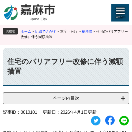
ペ
メ
ー
ニ
ジ
ュ
の
ー
先
を
現在地
ホーム
>
組織でさがす
>
本庁・分庁
>
税務課
>
住宅のバリアフリー
頭
飛
改修に伴う減額措置
で
ば
す
し
本
。
て
文
本
住宅のバリアフリー改修に伴う減額
文
措置
へ
ページ内目次
記事ID：0010101
更新日：2026年4月1日更新