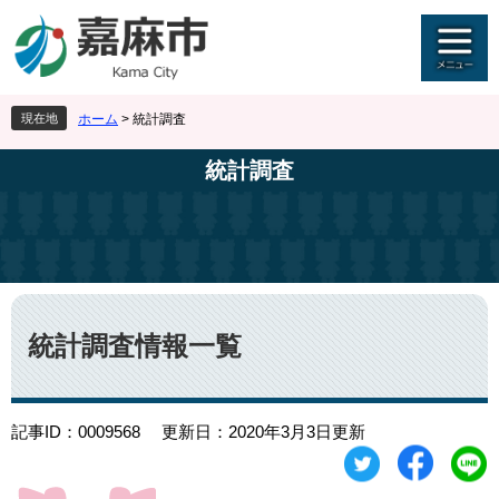
ペ
メ
ー
ニ
ジ
ュ
の
ー
先
を
現在地
ホーム
>
統計調査
頭
飛
で
ば
統計調査
す
し
。
て
本
文
へ
本
文
統計調査情報一覧
記事ID：0009568
更新日：2020年3月3日更新