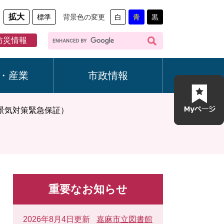
拡大
標準
背景色の変更
白
青
黒
G
防災情報
o
o
g
・産業
市政情報
l
e
カ
景気対策緊急保証）
ス
タ
ム
検
索
重要なお知らせ
2026年8月4日更新
嘉麻市立図書館