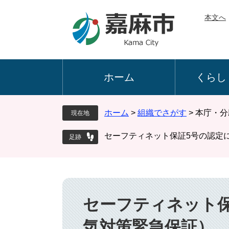
ペ
メ
本文へ
ー
ニ
ジ
ュ
の
ー
先
を
頭
飛
ホーム
くらし
で
ば
す
し
。
て
ホーム
>
組織でさがす
>
本庁・分
現在地
本
文
セーフティネット保証5号の認定
へ
本
文
セーフティネット
気対策緊急保証）