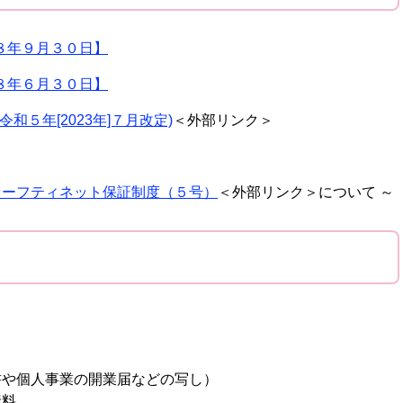
８年９月３０日】
８年６月３０日】
和５年[2023年]７月改定)
＜外部リンク＞
セーフティネット保証制度（５号）
＜外部リンク＞
について ～
書や個人事業の開業届などの写し）
資料