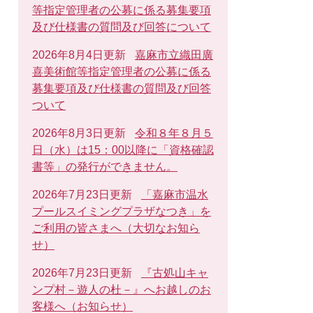
等指定管理者の公募に係る募集要項
及び仕様書の質問及び回答について
2026年8月4日更新
嘉麻市立織田廣
喜美術館等指定管理者の公募に係る
募集要項及び仕様書の質問及び回答
ついて
2026年8月3日更新
令和８年８月５
日（水）は15：00以降に「資格確認
書等」の発行ができません。
2026年7月23日更新
「嘉麻市温水
プールスイミングプラザなつき」を
ご利用の皆さまへ（大切なお知ら
せ）
2026年7月23日更新
『古処山キャ
ンプ村－遊人の杜－』へお越しのお
客様へ（お知らせ）