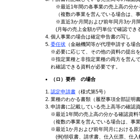
※最近1年間の各事業の売上高の分か
（複数の事業を営んでいる場合は、事
​※直近3か月間および前年同月3か月
(月毎の売上金額が円単位で確認でき
個人事業の場合は確定申告書の写し
委任状
（金融機関等が代理申請する場
※必要に応じて、その他の資料の提出
※指定業種と非指定業種の両方を営ん
れ確認できる資料が必要です。​
（ロ）要件 の場合
認定申請書
（様式第5号）
業種のわかる書類（履歴事項全部証明
申請書に記載している売上高等の確認
※最近1年間の売上高の分かる確認資料
（複数の事業を営んでいる場合は、事
※最近1か月および前年同月における原
(例)領収書、請求書、仕入伝票、仕入