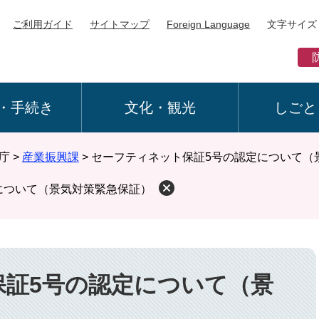
ご利用ガイド
サイトマップ
Foreign Language
文字サイズ
・手続き
文化・観光
しごと
庁
>
産業振興課
>
セーフティネット保証5号の認定について（
について（景気対策緊急保証）
保証5号の認定について（景