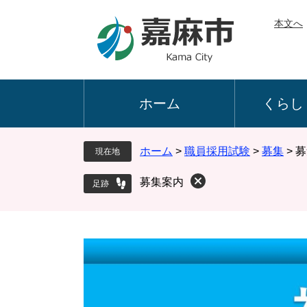
ペ
メ
本文へ
ー
ニ
ジ
ュ
の
ー
先
を
頭
飛
ホーム
くらし
で
ば
す
し
。
て
ホーム
>
職員採用試験
>
募集
>
募
現在地
本
文
募集案内
へ