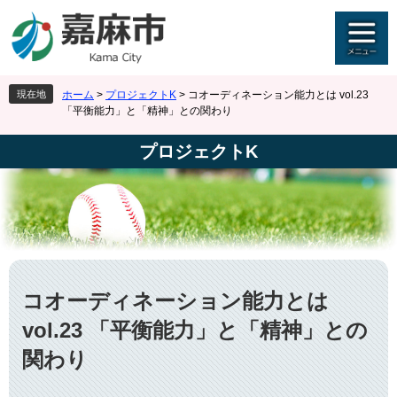
ペ
メ
ー
ニ
ジ
ュ
の
ー
先
を
現在地
ホーム
>
プロジェクトK
>
コオーディネーション能力とは vol.23
頭
飛
「平衡能力」と「精神」との関わり
で
ば
す
し
プロジェクトK
。
て
本
文
へ
本
文
コオーディネーション能力とは
vol.23 「平衡能力」と「精神」との
関わり