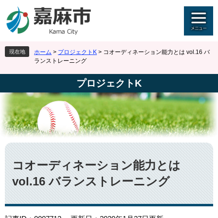
ペ
メ
ー
ニ
ジ
ュ
の
ー
先
を
現在地
ホーム
>
プロジェクトK
>
コオーディネーション能力とは vol.16 バ
頭
飛
ランストレーニング
で
ば
す
し
プロジェクトK
。
て
本
文
へ
本
文
コオーディネーション能力とは
vol.16 バランストレーニング