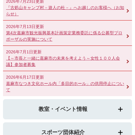
2026年7月23日更新
『古処山キャンプ村－遊人の杜－』へお越しのお客様へ（お知
らせ）
2026年7月13日更新
第4次嘉麻市観光振興基本計画策定業務委託に係る公募型プロ
ポーザルの実施について
2026年7月1日更新
【～市長と一緒に嘉麻市の未来を考えよう～女性１００人会
議】参加者募集
2026年6月17日更新
嘉麻市なつき文化ホール内「多目的ホール」の供用停止につい
て
教室・イベント情報
スポーツ団体紹介