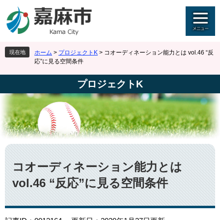
ペ
メ
ー
ニ
ジ
ュ
の
ー
先
を
現在地
ホーム
>
プロジェクトK
>
コオーディネーション能力とは vol.46 “反
頭
飛
応”に見る空間条件
で
ば
す
し
プロジェクトK
。
て
本
文
へ
本
文
コオーディネーション能力とは
vol.46 “反応”に見る空間条件