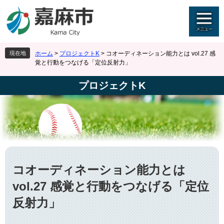
ペ
メ
ー
ニ
ジ
ュ
の
ー
先
を
現在地
ホーム
>
プロジェクトK
>
コオーディネーション能力とは vol.27 感
頭
飛
覚と行動をつなげる「定位反射力」
で
ば
す
し
プロジェクトK
。
て
本
文
へ
本
文
コオーディネーション能力とは
vol.27 感覚と行動をつなげる「定位
反射力」