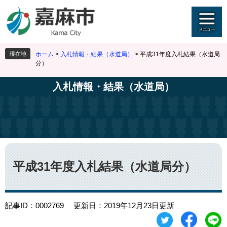
ペ
メ
ー
ニ
ジ
ュ
の
ー
先
を
現在地
ホーム
>
入札情報・結果（水道局）
>
平成31年度入札結果（水道局
頭
飛
分）
で
ば
す
し
入札情報・結果（水道局）
。
て
本
文
へ
本
文
平成31年度入札結果（水道局分）
記事ID：0002769
更新日：2019年12月23日更新