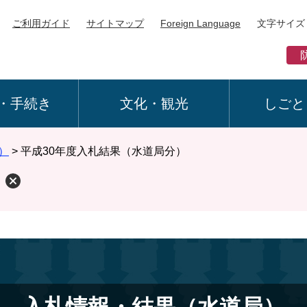
ご利用ガイド
サイトマップ
Foreign Language
文字サイズ
・手続き
文化・観光
しごと
）
>
平成30年度入札結果（水道局分）