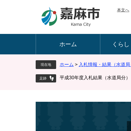
ペ
メ
本文へ
ー
ニ
ジ
ュ
の
ー
先
を
頭
飛
ホーム
くらし
で
ば
す
し
。
て
ホーム
>
入札情報・結果（水道局
現在地
本
文
平成30年度入札結果（水道局分）
へ