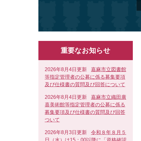
重要なお知らせ
2026年8月4日更新
嘉麻市立図書館
等指定管理者の公募に係る募集要項
及び仕様書の質問及び回答について
2026年8月4日更新
嘉麻市立織田廣
喜美術館等指定管理者の公募に係る
募集要項及び仕様書の質問及び回答
ついて
2026年8月3日更新
令和８年８月５
日（水）は15：00以降に「資格確認