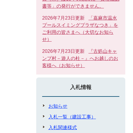
書等」の発行ができません。
2026年7月23日更新
「嘉麻市温水
プールスイミングプラザなつき」を
ご利用の皆さまへ（大切なお知ら
せ）
2026年7月23日更新
『古処山キャ
ンプ村－遊人の杜－』へお越しのお
客様へ（お知らせ）
入札情報
お知らせ
入札一覧（建設工事）
入札関連様式