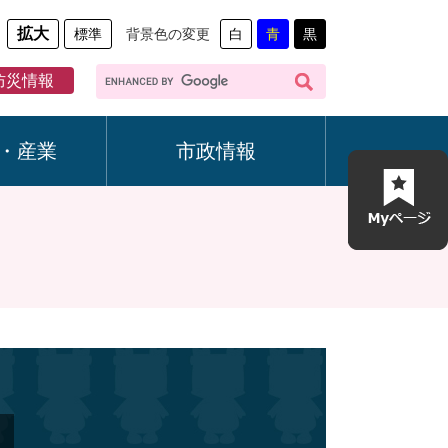
拡大
標準
背景色の変更
白
青
黒
G
防災情報
o
o
g
・産業
市政情報
l
e
カ
ス
タ
ム
検
索