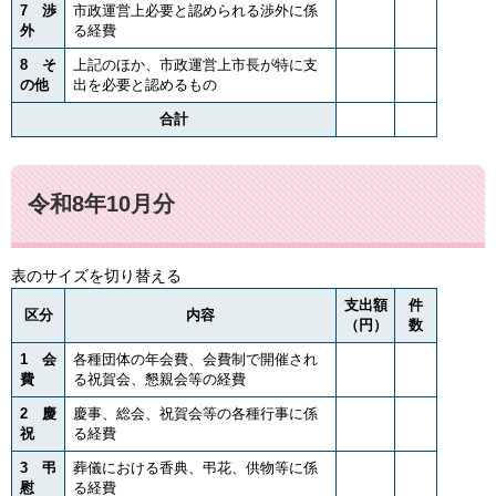
7 渉
市政運営上必要と認められる渉外に係
外
る経費
8 そ
上記のほか、市政運営上市長が特に支
の他
出を必要と認めるもの
合計
令和8年10月分
表のサイズを切り替える
支出額
件
区分
内容
（円）
数
1 会
各種団体の年会費、会費制で開催され
費
る祝賀会、懇親会等の経費
2 慶
慶事、総会、祝賀会等の各種行事に係
祝
る経費
3 弔
葬儀における香典、弔花、供物等に係
慰
る経費