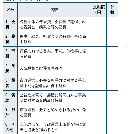
支出額
件
区分
内容
（円）
数
1 会
各種団体の年会費、会費制で開催され
費
る祝賀会、懇親会等の経費
2 慶
慶事、総会、祝賀会等の各種行事に係
祝
る経費
3 弔
葬儀における香典、弔花、供物等に係
慰
る経費
4 見
入院見舞及び罹災見舞等
舞
5 贈
市政運営上必要な相手方に対する手土
答
産または記念品に係る経費
6 賛
公益性が高く、趣旨に賛同出来る事業
助
等に対する賛助及び協賛
7 渉
市政運営上必要と認められる渉外に係
外
る経費
8 そ
上記のほか、市政運営上市長が特に支
の他
出を必要と認めるもの