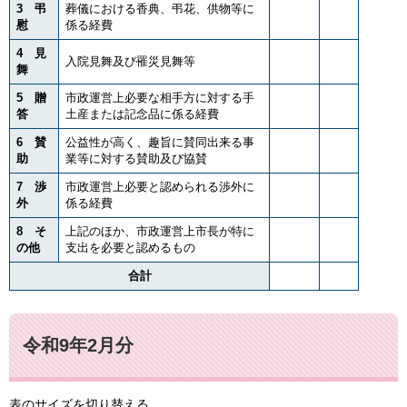
3 弔
葬儀における香典、弔花、供物等に
慰
係る経費
4 見
入院見舞及び罹災見舞等
舞
5 贈
市政運営上必要な相手方に対する手
答
土産または記念品に係る経費
6 賛
公益性が高く、趣旨に賛同出来る事
助
業等に対する賛助及び協賛
7 渉
市政運営上必要と認められる渉外に
外
係る経費
8 そ
上記のほか、市政運営上市長が特に
の他
支出を必要と認めるもの
合計
令和9年2月分
表のサイズを切り替える