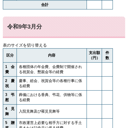
合計
令和9年3月分
表のサイズを切り替える
支出額
件
区分
内容
（円）
数
1 会
各種団体の年会費、会費制で開催され
費
る祝賀会、懇親会等の経費
2 慶
慶事、総会、祝賀会等の各種行事に係
祝
る経費
3 弔
葬儀における香典、弔花、供物等に係
慰
る経費
4 見
入院見舞及び罹災見舞等
舞
5 贈
市政運営上必要な相手方に対する手土
答
産または記念品に係る経費