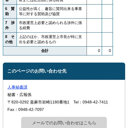
6 賛
公益性が高く、趣旨に賛同出来る事業
助
等に対する賛助及び協賛
7 渉
市政運営上必要と認められる渉外に係
外
る経費
8 そ
上記のほか、市政運営上市長が特に支
の他
出を必要と認めるもの
合計
0
0
このページのお問い合わせ先
人事秘書課
秘書・広報係
〒820-0292
嘉麻市岩崎1180番地1
Tel：0948-42-7411
Fax：0948-42-7097
メールでのお問い合わせはこちら