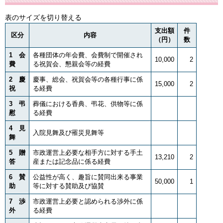
表のサイズを切り替える
支出額
件
区分
内容
（円）
数
1 会
各種団体の年会費、会費制で開催され
10,000
2
費
る祝賀会、懇親会等の経費
2 慶
慶事、総会、祝賀会等の各種行事に係
15,000
2
祝
る経費
3 弔
葬儀における香典、弔花、供物等に係
慰
る経費
4 見
入院見舞及び罹災見舞等
舞
5 贈
市政運営上必要な相手方に対する手土
13,210
2
答
産または記念品に係る経費
6 賛
公益性が高く、趣旨に賛同出来る事業
50,000
1
助
等に対する賛助及び協賛
7 渉
市政運営上必要と認められる渉外に係
外
る経費