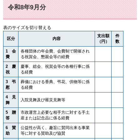
令和8年9月分
表のサイズを切り替える
支出額
件
区分
内容
（円）
数
1 会
各種団体の年会費、会費制で開催され
費
る祝賀会、懇親会等の経費
2 慶
慶事、総会、祝賀会等の各種行事に係
祝
る経費
3 弔
葬儀における香典、弔花、供物等に係
慰
る経費
4 見
入院見舞及び罹災見舞等
舞
5 贈
市政運営上必要な相手方に対する手土
答
産または記念品に係る経費
6 賛
公益性が高く、趣旨に賛同出来る事業
助
等に対する賛助及び協賛