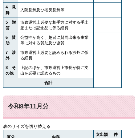
4 見
入院見舞及び罹災見舞等
舞
5 贈
市政運営上必要な相手方に対する手土
答
産または記念品に係る経費
6 賛
公益性が高く、趣旨に賛同出来る事業
助
等に対する賛助及び協賛
7 渉
市政運営上必要と認められる渉外に係
外
る経費
8 そ
上記のほか、市政運営上市長が特に支
の他
出を必要と認めるもの
合計
令和8年11月分
表のサイズを切り替える
支出額
件
区分
内容