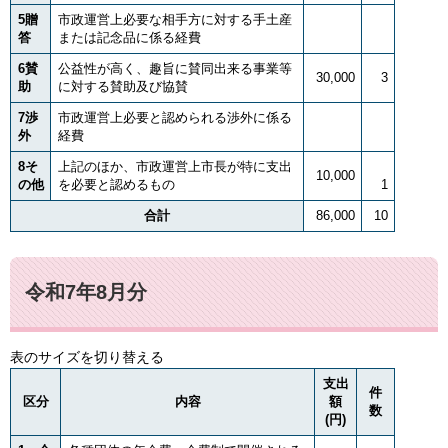
5贈
市政運営上必要な相手方に対する手土産
答
または記念品に係る経費
6賛
公益性が高く、趣旨に賛同出来る事業等
30,000
3
助
に対する賛助及び協賛
7渉
市政運営上必要と認められる渉外に係る
外
経費
8そ
上記のほか、市政運営上市長が特に支出
10,000
の他
を必要と認めるもの
1
合計
86,000
10
令和7年8月分
表のサイズを切り替える
支出
件
区分
内容
額
数
(円)