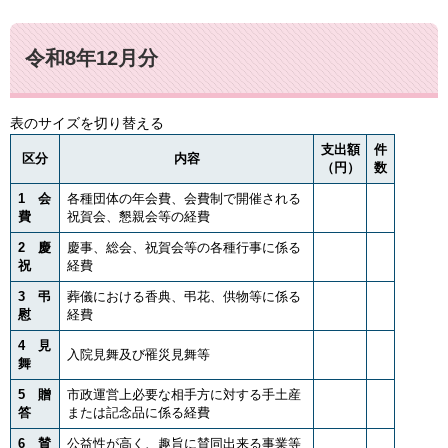
令和8年12月分
表のサイズを切り替える
支出額
件
区分
内容
（円）
数
1 会
各種団体の年会費、会費制で開催される
費
祝賀会、懇親会等の経費
2 慶
慶事、総会、祝賀会等の各種行事に係る
祝
経費
3 弔
葬儀における香典、弔花、供物等に係る
慰
経費
4 見
入院見舞及び罹災見舞等
舞
5 贈
市政運営上必要な相手方に対する手土産
答
または記念品に係る経費
6 賛
公益性が高く、趣旨に賛同出来る事業等