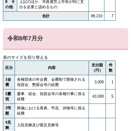
8 そ
上記のほか、市政運営上市長が特に支
の他
出を必要と認めるもの
合計
88,210
7
令和8年7月分
表のサイズを切り替える
支出額
件
区分
内容
（円）
数
1会
各種団体の年会費、会費制で開催される
3,000
1
費
祝賀会、懇親会等の経費
2慶
慶事、総会、祝賀会等の各種行事に係る
43,000
5
祝
経費
3弔
葬儀における香典、弔花、供物等に係る
慰
経費
4見
入院見舞及び罹災見舞等
舞