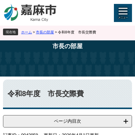
ペ
メ
ー
ニ
ジ
ュ
の
ー
先
を
現在地
ホーム
>
市長の部屋
>
令和8年度 市長交際費
頭
飛
で
ば
市長の部屋
す
し
。
て
本
文
へ
本
文
令和8年度 市長交際費
ページ内目次