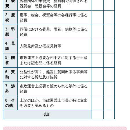
1 会
各種団体の年会費、会費制で開催される
費
祝賀会、懇親会等の経費
2 慶
慶事、総会、祝賀会等の各種行事に係る
祝
経費
3 弔
葬儀における香典、弔花、供物等に係る
慰
経費
4 見
入院見舞及び罹災見舞等
舞
5 贈
市政運営上必要な相手方に対する手土産
答
または記念品に係る経費
6 賛
公益性が高く、趣旨に賛同出来る事業等
助
に対する賛助及び協賛
7 渉
市政運営上必要と認められる渉外に係る
外
経費
8 そ
上記のほか、市政運営上市長が特に支出
の他
を必要と認めるもの
合計