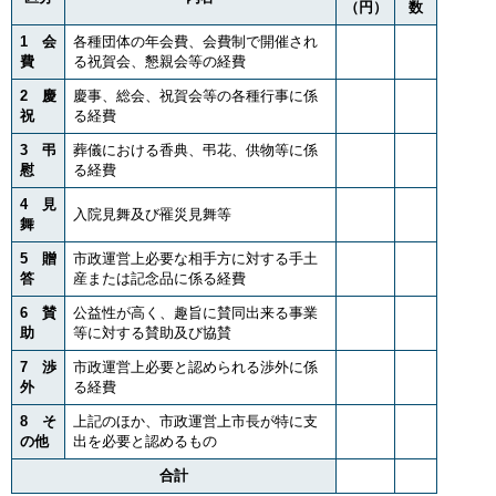
（円）
数
1 会
各種団体の年会費、会費制で開催され
費
る祝賀会、懇親会等の経費
2 慶
慶事、総会、祝賀会等の各種行事に係
祝
る経費
3 弔
葬儀における香典、弔花、供物等に係
慰
る経費
4 見
入院見舞及び罹災見舞等
舞
5 贈
市政運営上必要な相手方に対する手土
答
産または記念品に係る経費
6 賛
公益性が高く、趣旨に賛同出来る事業
助
等に対する賛助及び協賛
7 渉
市政運営上必要と認められる渉外に係
外
る経費
8 そ
上記のほか、市政運営上市長が特に支
の他
出を必要と認めるもの
合計