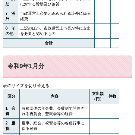
助
に対する賛助及び協賛
7 渉
市政運営上必要と認められる渉外に係る
外
経費
8 そ
上記のほか、市政運営上市長が特に支出
の他
を必要と認めるもの
合計
令和9年1月分
表のサイズを切り替える
支出額
区分
内容
件数
（円）
1 会
各種団体の年会費、会費制で開催さ
費
れる祝賀会、懇親会等の経費
2 慶
慶事、総会、祝賀会等の各種行事に
祝
係る経費