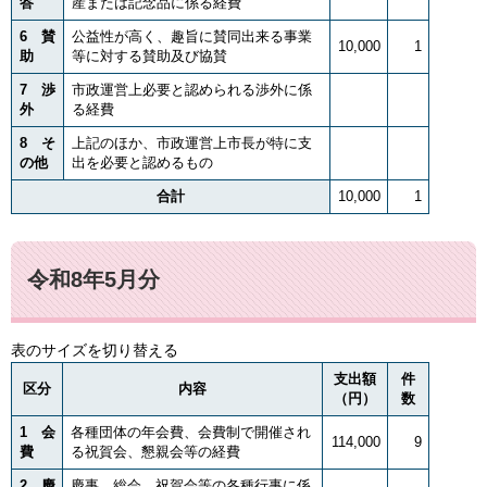
答
産または記念品に係る経費
6 賛
公益性が高く、趣旨に賛同出来る事業
10,000
1
助
等に対する賛助及び協賛
7 渉
市政運営上必要と認められる渉外に係
外
る経費
8 そ
上記のほか、市政運営上市長が特に支
の他
出を必要と認めるもの
合計
10,000
1
令和8年5月分
表のサイズを切り替える
支出額
件
区分
内容
（円）
数
1 会
各種団体の年会費、会費制で開催され
114,000
9
費
る祝賀会、懇親会等の経費
2 慶
慶事、総会、祝賀会等の各種行事に係