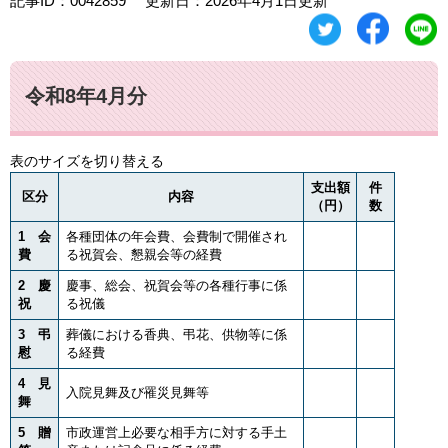
記事ID：0042859
更新日：2026年4月1日更新
令和8年4月分
表のサイズを切り替える
支出額
件
区分
内容
（円）
数
1 会
各種団体の年会費、会費制で開催され
費
る祝賀会、懇親会等の経費
2 慶
慶事、総会、祝賀会等の各種行事に係
祝
る祝儀
3 弔
葬儀における香典、弔花、供物等に係
慰
る経費
4 見
入院見舞及び罹災見舞等
舞
5 贈
市政運営上必要な相手方に対する手土