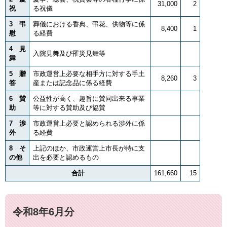
31,000
2
祝
る祝儀
3 弔
葬儀における香典、弔花、供物等に係
8,400
1
慰
る経費
4 見
入院見舞及び罹災見舞等
舞
5 贈
市政運営上必要な相手方に対する手土
8,260
3
答
産または記念品に係る経費
6 賛
公益性が高く、趣旨に賛同出来る事業
助
等に対する賛助及び協賛
7 渉
市政運営上必要と認められる渉外に係
外
る経費
8 そ
上記のほか、市政運営上市長が特に支
の他
出を必要と認めるもの
合計
161,660
15
令和8年6月分