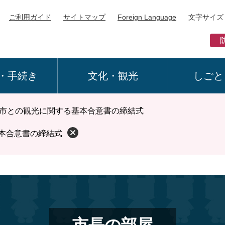
ご利用ガイド
サイトマップ
Foreign Language
文字サイズ
・手続き
文化・観光
しごと
市との観光に関する基本合意書の締結式
本合意書の締結式