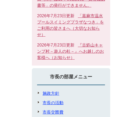
書等」の発行ができません。
2026年7月23日更新
「嘉麻市温水
プールスイミングプラザなつき」を
ご利用の皆さまへ（大切なお知ら
せ）
2026年7月23日更新
『古処山キャ
ンプ村－遊人の杜－』へお越しのお
客様へ（お知らせ）
市長の部屋メニュー
施政方針
市長の活動
市長交際費