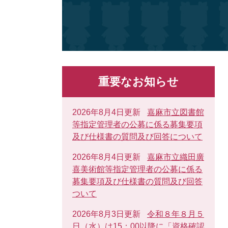
重要なお知らせ
2026年8月4日更新
嘉麻市立図書館
等指定管理者の公募に係る募集要項
及び仕様書の質問及び回答について
2026年8月4日更新
嘉麻市立織田廣
喜美術館等指定管理者の公募に係る
募集要項及び仕様書の質問及び回答
ついて
2026年8月3日更新
令和８年８月５
日（水）は15：00以降に「資格確認