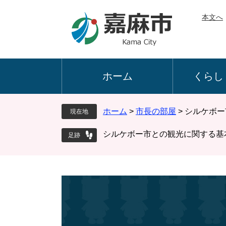
ペ
メ
本文へ
ー
ニ
ジ
ュ
の
ー
先
を
頭
飛
ホーム
くらし
で
ば
す
し
。
て
ホーム
>
市長の部屋
>
シルケボー
現在地
本
文
シルケボー市との観光に関する基
へ