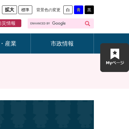
拡大
標準
背景色の変更
白
青
黒
G
防災情報
o
o
g
・産業
市政情報
l
e
カ
ス
タ
ム
検
索