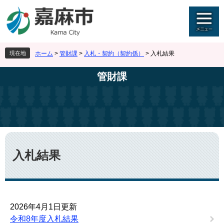
ペ
メ
ー
ニ
ジ
ュ
の
ー
先
を
現在地
ホーム
>
管財課
>
入札・契約（契約係）
>
入札結果
頭
飛
で
ば
管財課
す
し
。
て
本
文
へ
本
文
入札結果
2026年4月1日更新
令和8年度入札結果