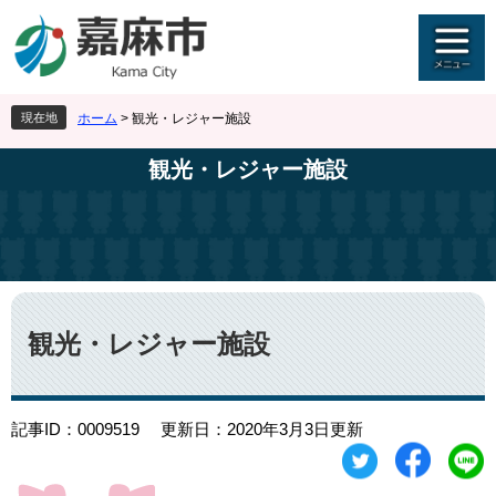
ペ
メ
ー
ニ
ジ
ュ
の
ー
先
を
現在地
ホーム
>
観光・レジャー施設
頭
飛
で
ば
観光・レジャー施設
す
し
。
て
本
文
へ
本
文
観光・レジャー施設
記事ID：0009519
更新日：2020年3月3日更新