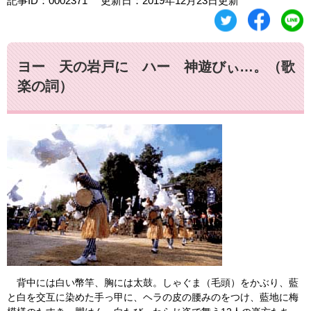
記事ID：0002371
更新日：2019年12月23日更新
ヨー 天の岩戸に ハー 神遊びぃ…。（歌
楽の詞）
背中には白い幣竿、胸には太鼓。しゃぐま（毛頭）をかぶり、藍
と白を交互に染めた手っ甲に、ヘラの皮の腰みのをつけ、藍地に梅