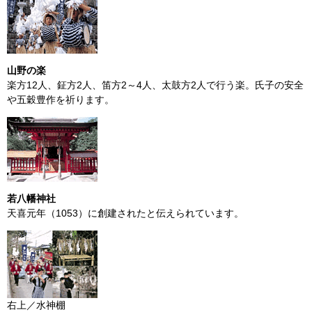
山野の楽
楽方12人、鉦方2人、笛方2～4人、太鼓方2人で行う楽。氏子の安全
や五穀豊作を祈ります。
若八幡神社
天喜元年（1053）に創建されたと伝えられています。
右上／水神棚