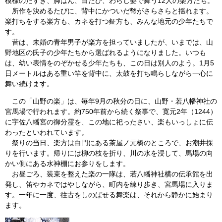
模様のたすき、脚はん、白たび、わらじ姿で舞う12人の楽方たち。
所作を決めるたびに、背中にかついだ幣がさらさらと揺れます。
楽打ちをする楽方も、カネを打つ鉦方も、みんな地元の少年たちで
す。
昔は、未婚の青年男子が楽方を担っていましたが、いまでは、山
野地区の氏子の少年たちから選ばれるようになりました。いつも
は、幼い表情をのぞかせる少年たちも、この日は別人のよう。1月5
日メートルはある重い竿を背中に、太鼓を打ち鳴らしながら一心に
舞い続けます。
この「山野の楽」は、毎年9月の秋分の日に、山野・若八幡神社の
宮馬場で行われます。約750年前から続く祭事で、寛元2年（1244）
に宇佐八幡宮の御分霊を、この地に祀ったさい、楽もいっしょに伝
わったといわれています。
祭りの当日、楽方は白門にある茶屋ノ元橋のところで、お潮井採
りを行います。帰りには柳の枝を折り、川の水を浸して、馬場の向
かい側にある水神棚にお参りをします。
お昼ごろ、装束を整えた楽の一隊は、若八幡神社横の伝承館を出
発し、笛やカネではやしながら、町内を練り歩き、宮馬場に入りま
す。一年に一度、往古をしのばせる舞楽は、それから静かに始まり
ます。