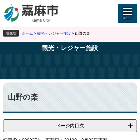
ペ
メ
ー
ニ
ジ
ュ
の
ー
先
を
現在地
ホーム
>
観光・レジャー施設
>
山野の楽
頭
飛
で
ば
観光・レジャー施設
す
し
。
て
本
文
へ
本
文
山野の楽
ページ内目次