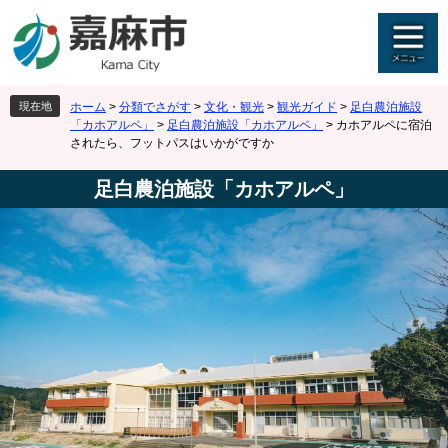
ペ
メ
ー
ニ
ジ
ュ
の
ー
先
を
現在地
ホーム
>
分類でさがす
>
文化・観光
>
観光ガイド
>
足白農泊施設
頭
飛
「カホアルペ」
>
足白農泊施設「カホアルペ」
>
カホアルペに宿泊
で
ば
されたら、フットパスはいかがですか
す
し
。
て
足白農泊施設「カホアルペ」
本
文
へ