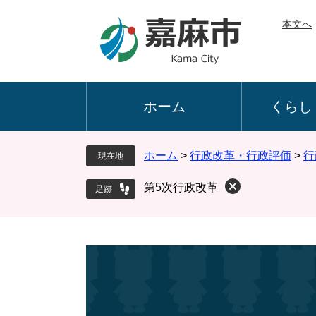
ペ
メ
本文へ
ー
ニ
ジ
ュ
の
ー
先
を
頭
飛
ホーム
くらし
で
ば
す
し
。
て
ホーム
>
行政改革・行政評価
>
行
現在地
本
文
第5次行政改革
へ