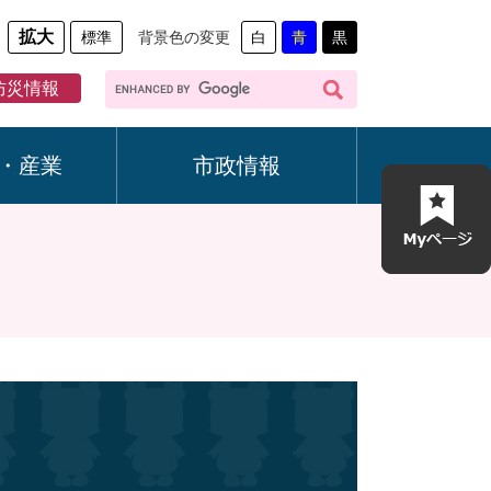
拡大
標準
背景色の変更
白
青
黒
G
防災情報
o
o
g
・産業
市政情報
l
e
カ
ス
タ
ム
検
索