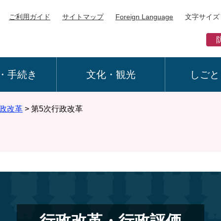
ご利用ガイド
サイトマップ
Foreign Language
文字サイズ
・手続き
文化・観光
しごと
政改革
>
第5次行政改革