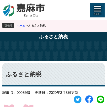
ペ
メ
ー
ニ
ジ
ュ
の
ー
先
を
現在地
ホーム
>
ふるさと納税
頭
飛
で
ば
ふるさと納税
す
し
。
て
本
文
へ
本
文
ふるさと納税
記事ID：0009569
更新日：2020年3月3日更新