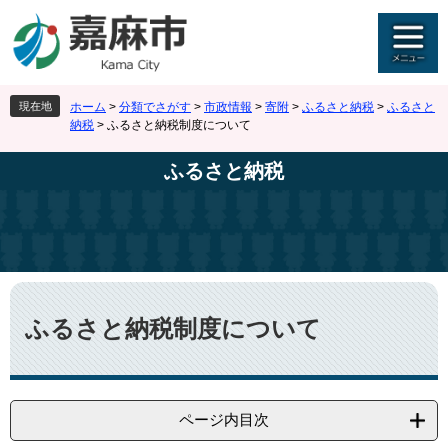
ペ
メ
ー
ニ
ジ
ュ
の
ー
先
を
現在地
ホーム
>
分類でさがす
>
市政情報
>
寄附
>
ふるさと納税
>
ふるさと
頭
飛
納税
>
ふるさと納税制度について
で
ば
す
し
ふるさと納税
。
て
本
文
へ
本
文
ふるさと納税制度について
ページ内目次