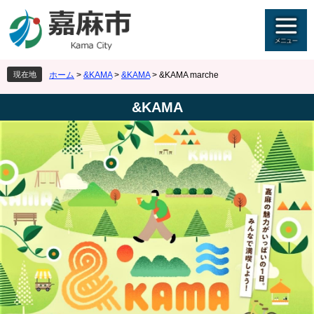
ペ
メ
ー
ニ
ジ
ュ
の
ー
先
を
現在地
ホーム
>
&KAMA
>
&KAMA
>
&KAMA marche
頭
飛
で
ば
&KAMA
す
し
。
て
本
文
へ