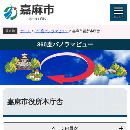
ペ
メ
ー
ニ
ジ
ュ
の
ー
先
を
現在地
ホーム
>
360度パノラマビュー
>
嘉麻市役所本庁舎
頭
飛
で
ば
360度パノラマビュー
す
し
。
て
本
文
へ
本
文
嘉麻市役所本庁舎
ページ内目次